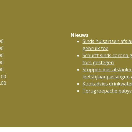
Nieuws
00
Sinds huisartsen afsl
00
gebruik toe
00
Schurft sinds corona 
00
fors gestegen
00
Stoppen met afslankm
.00
leefstijlaanpassinge
.00
Kookadvies drinkwater
Terugroepactie babyvo