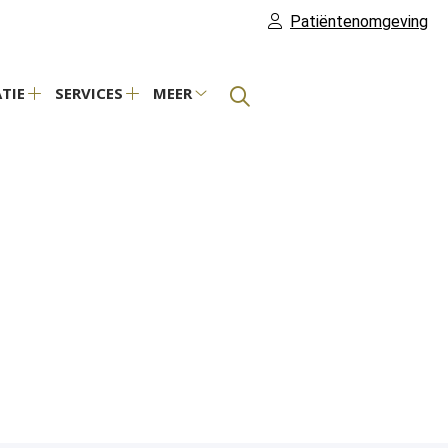
Patiëntenomgeving
TIE
SERVICES
MEER
Praktijkinformatie
Services
Meer
submenu
submenu
submenu