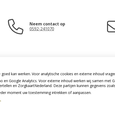
Neem contact op
0592-241070
e goed kan werken. Voor analytische cookies en externe inhoud vrag
 en Google Analytics. Voor externe inhoud werken wij samen met G
U heeft geen toestemming gegeven
vertellen en ZorgkaartNederland. Deze partijen kunnen gegevens zoal
voor
externe inhoud
die nodig is om
dit te zien.
p ieder moment uw toestemming intrekken of aanpassen.
.
Cookie-instellingen wijzigen