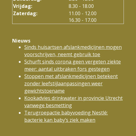
Vrijdag:
8.30 - 18.00
tot
Zaterdag:
11.00
- 12.00
tot
16.30
- 17.00
Nieuws
Sinds huisartsen afslankmedicijnen mogen
voorschrijven, neemt gebruik toe
Schurft sinds corona geen vergeten ziekte
meer: aantal uitbraken fors gestegen
Stoppen met afslankmedicijnen betekent
zonder leefstijlaanpassingen weer
gewichtstoename
Kookadvies drinkwater in provincie Utrecht
vanwege besmetting
Terugroepactie babyvoeding Nestlé:
bacterie kan baby’s ziek maken