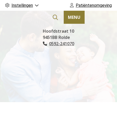
Instellingen
Patiëntenomgeving
MENU
Hoofdmenu
Hoofdstraat
10
9451BB
Rolde
0592-241070
Tel: