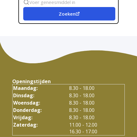
geneesmiddel
Zoeken
Openingstijden
Maandag:
8.30 - 18.00
Dinsdag:
8.30 - 18.00
Woensdag:
8.30 - 18.00
Donderdag:
8.30 - 18.00
Vrijdag:
8.30 - 18.00
tot
Zaterdag:
11.00
- 12.00
tot
16.30
- 17.00