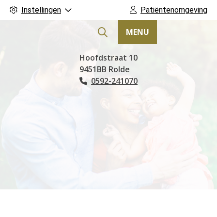
Instellingen
Patiëntenomgeving
MENU
Hoofdmenu
Hoofdstraat
10
9451BB
Rolde
0592-241070
Tel: