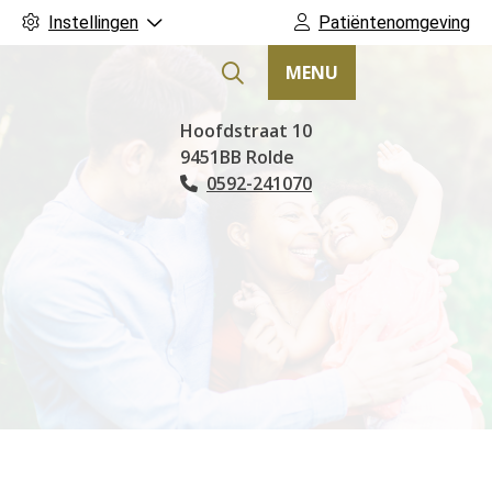
Instellingen
Patiëntenomgeving
MENU
Hoofdmenu
Hoofdstraat
10
9451BB
Rolde
0592-241070
Tel: