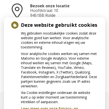
Bezoek onze locatie
Hoofdstraat
10
9451BB
Rolde
Deze website gebruikt cookies
Wij gebruiken noodzakelijke cookies zodat deze
Neem contact op
website goed kan werken. Voor analytische
0592-241070
cookies en externe inhoud vragen wij uw
toestemming.
Voor analytische cookies werken wij samen met
Matomo en Google Analytics. Voor externe
Stuur ons een e-mail
inhoud werken wij samen met Google (Maps,
info@apotheekrolde.nl
Translate en Reviews), YouTube, Vimeo,
Facebook, Instagram, X (Twitter), Qualizorg,
Patiëntenvertellen en ZorgkaartNederland. Deze
partijen kunnen gegevens zoals uw IP-adres
verwerken.
Via Cookie-instellingen onderaan de website
kunt u op ieder moment uw toestemming
intrekken of aanpassen.
Lees meer over onze Privacy- en