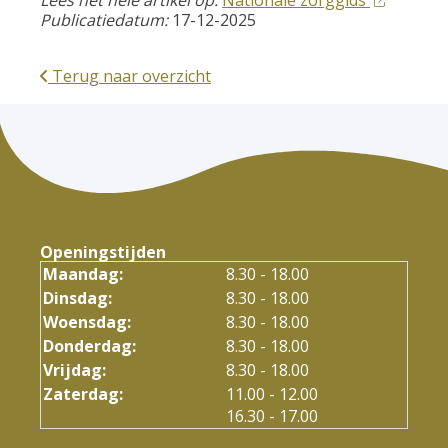
Lees het hele artikel op:
Nationale zorggids
Publicatiedatum:
17-12-2025
Terug naar overzicht
Openingstijden
Maandag:
8.30 - 18.00
Dinsdag:
8.30 - 18.00
Woensdag:
8.30 - 18.00
Donderdag:
8.30 - 18.00
Vrijdag:
8.30 - 18.00
tot
Zaterdag:
11.00
- 12.00
tot
16.30
- 17.00