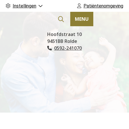
Instellingen
Patiëntenomgeving
MENU
Hoofdmenu
Hoofdstraat
10
9451BB
Rolde
0592-241070
Tel: