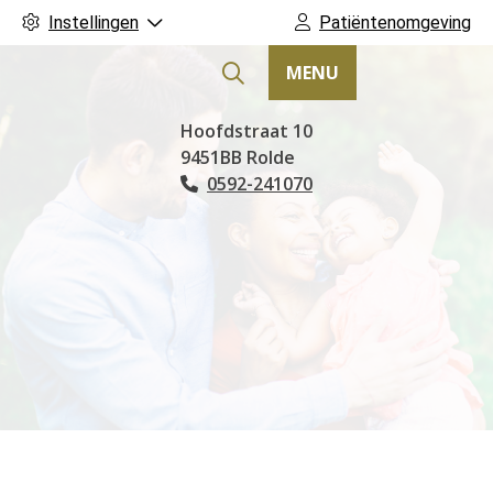
Instellingen
Patiëntenomgeving
MENU
Hoofdmenu
Hoofdstraat
10
9451BB
Rolde
0592-241070
Tel: