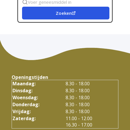
geneesmiddel
Zoeken
Openingstijden
Maandag:
8.30 - 18.00
Dinsdag:
8.30 - 18.00
Woensdag:
8.30 - 18.00
Donderdag:
8.30 - 18.00
Vrijdag:
8.30 - 18.00
tot
Zaterdag:
11.00
- 12.00
tot
16.30
- 17.00