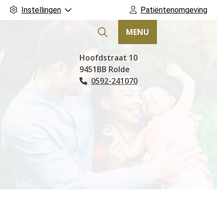
Instellingen
Patiëntenomgeving
MENU
Hoofdmenu
Hoofdstraat
10
9451BB
Rolde
0592-241070
Tel: