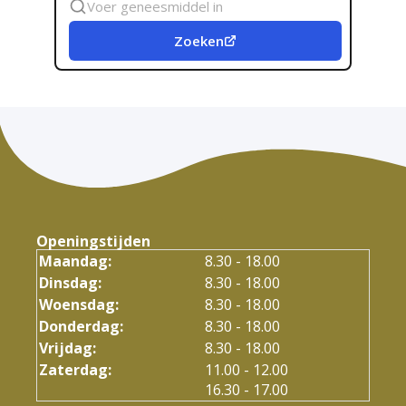
geneesmiddel
Zoeken
Openingstijden
Maandag:
8.30 - 18.00
Dinsdag:
8.30 - 18.00
Woensdag:
8.30 - 18.00
Donderdag:
8.30 - 18.00
Vrijdag:
8.30 - 18.00
tot
Zaterdag:
11.00
- 12.00
tot
16.30
- 17.00