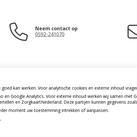
Neem contact op
0592-241070
e goed kan werken. Voor analytische cookies en externe inhoud vrag
 en Google Analytics. Voor externe inhoud werken wij samen met G
U heeft geen toestemming gegeven
vertellen en ZorgkaartNederland. Deze partijen kunnen gegevens zoal
voor
externe inhoud
die nodig is om
dit te zien.
p ieder moment uw toestemming intrekken of aanpassen.
.
Cookie-instellingen wijzigen