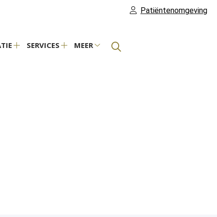
Patiëntenomgeving
TIE
SERVICES
MEER
Praktijkinformatie
Services
Meer
submenu
submenu
submenu