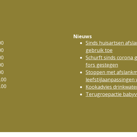
Nieuws
00
Sinds huisartsen afsl
00
gebruik toe
00
Schurft sinds corona 
00
fors gestegen
00
Stoppen met afslankm
.00
leefstijlaanpassinge
.00
Kookadvies drinkwater
Terugroepactie babyvo